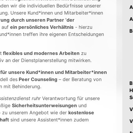
den wir die individuellen Bedürfnisse unserer
A
rung.
Unsere Kund*innen und Mitarbeiter*innen
A
rung
durch unseren Partner ‘der
n auf
ein persönliches Verhältnis
- hierzu
B
und*innen treffen ihre eigenen Entscheidungen
t
flexibles und modernes Arbeiten
zu
iv an der Dienstplanerstellung mitwirken.
7 für unsere Kund*innen und Mitarbeiter*innen
dell des
Peer Counseling
– der Beratung von
B
 mit Behinderung.
H
S
ssistenzdienst ruhr
Verantwortung für unsere
äßige
Sicherheitsunterweisungen
und
V
 zu unserem Angebot wie der
kostenlose
haft
sind unsere Assistent*innen zudem
V