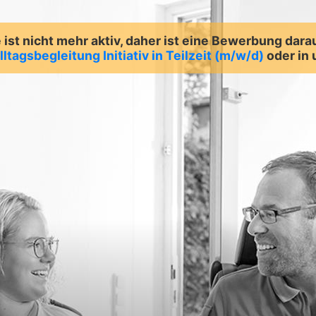
ist nicht mehr aktiv, daher ist eine Bewerbung dara
lltagsbegleitung Initiativ in Teilzeit (m/w/d)
oder in