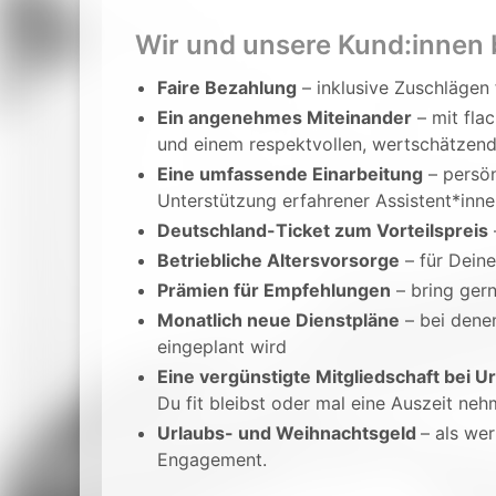
Wir und unsere Kund:innen 
Faire Bezahlung
– inklusive Zuschlägen 
Ein angenehmes Miteinander
– mit fla
und einem respektvollen, wertschätze
Eine umfassende Einarbeitung
– persön
Unterstützung erfahrener Assistent*in
Deutschland-Ticket zum Vorteilspreis
Betriebliche Altersvorsorge
– für Deine
Prämien für Empfehlungen
– bring gern
Monatlich neue Dienstpläne
– bei dene
eingeplant wird
Eine vergünstigte Mitgliedschaft bei 
Du fit bleibst oder mal eine Auszeit ne
Urlaubs- und Weihnachtsgeld
– als we
Engagement.