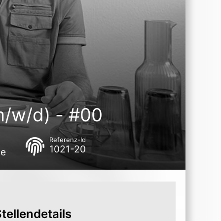
(m/w/d) - #00
Referenz-Id
1021-20
de
tellendetails