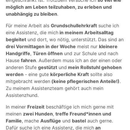
eingeschränkt ist. Trotzdem versuche ich
so viel wie
möglich am Leben teilzuhaben, zu erleben und
unabhängig zu bleiben
.
Für meine Arbeit als
Grundschullehrkraft
suche ich
eine Assistenz, die mich
in meinem Arbeitsalltag
begleitet
und dort, wo nötig, unterstützt. Das sind an
drei Vormittagen in der Woche
meist nur
kleinere
Handgriffe
,
Türen öffnen
und zur Schule und nach
Hause
fahren
. Außerdem muss ich an der einen oder
anderen Stufe
gestützt
und
mein Rollstuhl gehoben
werden
- eine gute
körperliche Kraft
sollte also
mitgebracht werden
(keine pflegerischen Anteile!)
.
Zu meinem Assistenzteam gehört auch mein
Assistenzhund.
In meiner
Freizeit
beschäftige ich mich gerne mit
meinen
zwei Hunden
,
treffe Freund*innen und
Familie
, mache
Ausflüge
und
bastel
auch gerne.
Dafür suche ich eine Assistenz, die mich
an