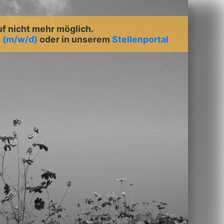
uf nicht mehr möglich.
d (m/w/d)
oder in unserem
Stellenportal