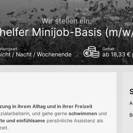
Wir stellen ein:
shelfer Minijob-Basis (m/w
ellungsart
Gehalt
icht / Nacht / Wochenende
ab 18,33 €
S
A
ung in ihrem Alltag und in ihrer Freizeit
Sozialarbeiterin, und gehe gerne
schwimmen
und
B
te und einfühlsame
persönliche Assistenz als
eit.