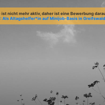
ist nicht mehr aktiv, daher ist eine Bewerbung dara
Als Altagshelfer*in auf Minijob-Basis in Greifswal